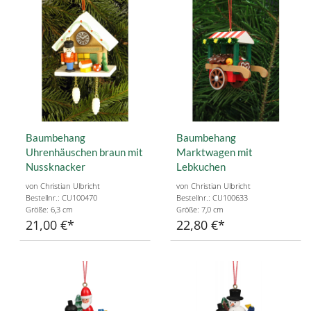
Baumbehang
Baumbehang
Uhrenhäuschen braun mit
Marktwagen mit
Nussknacker
Lebkuchen
von Christian Ulbricht
von Christian Ulbricht
Bestellnr.: CU100470
Bestellnr.: CU100633
Größe: 6,3 cm
Größe: 7,0 cm
21,00 €
22,80 €