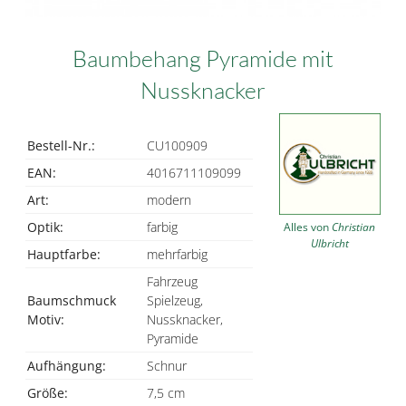
Baumbehang Pyramide mit
Nussknacker
Bestell-Nr.:
CU100909
EAN:
4016711109099
Art:
modern
Optik:
farbig
Alles von
Christian
Ulbricht
Hauptfarbe:
mehrfarbig
Fahrzeug
Baumschmuck
Spielzeug,
Motiv:
Nussknacker,
Pyramide
Aufhängung:
Schnur
Größe:
7,5 cm