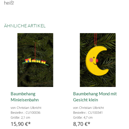
heiß!
ÄHNLICHE ARTIKEL
Baumbehang
Baumbehang Mond mit
Minieisenbahn
Gesicht klein
von Christian Ulbricht
von Christian Ulbricht
Bestellnr.: CU100036
Bestellnr.: CU100341
Größe: 2,1 cm
Größe: 4,7 cm
15,90 €
8,70 €