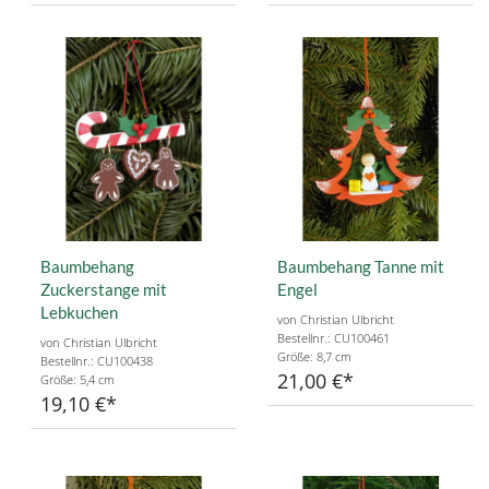
Baumbehang
Baumbehang Tanne mit
Zuckerstange mit
Engel
Lebkuchen
von Christian Ulbricht
Bestellnr.: CU100461
von Christian Ulbricht
Größe: 8,7 cm
Bestellnr.: CU100438
21,00 €
Größe: 5,4 cm
19,10 €