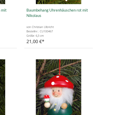
 mit
Baumbehang Uhrenhäuschen rot mit
Nikolaus
von Christian Ulbricht
Bestellnr.: CU100467
Größe: 6,3 cm
21,00 €