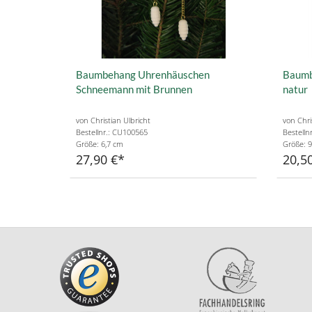
Baumbehang Uhrenhäuschen
Baumb
Schneemann mit Brunnen
natur
von Christian Ulbricht
von Chri
Bestellnr.: CU100565
Bestelln
Größe: 6,7 cm
Größe: 9
27,90 €
20,5