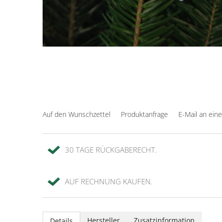
Auf den Wunschzettel
Produktanfrage
E-Mail an ein
30 TAGE RÜCKGABERECHT.
AUF RECHNUNG KAUFEN.
Hersteller
Zusatzinformation
Details