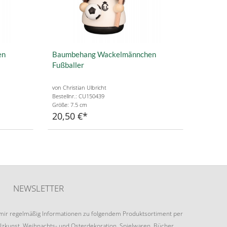
en
Baumbehang Wackelmännchen
Fußballer
von Christian Ulbricht
Bestellnr.: CU150439
Größe: 7.5 cm
20,50 €
NEWSLETTER
e mir regelmäßig Informationen zu folgendem Produktsortiment per
lzkunst, Weihnachts- und Osterdekoration, Spielwaren, Bücher.