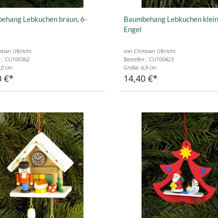
ehang Lebkuchen braun, 6-
Baumbehang Lebkuchen klein
Engel
stian Ulbricht
von Christian Ulbricht
r.: CU100362
Bestellnr.: CU100423
,0 cm
Größe: 6,9 cm
0 €
14,40 €