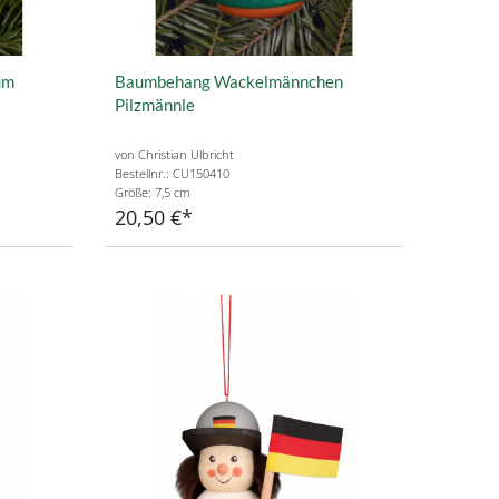
um
Baumbehang Wackelmännchen
Pilzmännle
von Christian Ulbricht
Bestellnr.: CU150410
Größe: 7,5 cm
20,50 €