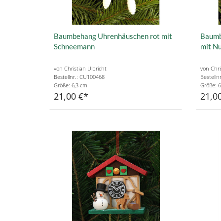
Baumbehang Uhrenhäuschen rot mit
Baumb
Schneemann
mit N
von Christian Ulbricht
von Chri
Bestellnr.: CU100468
Bestelln
Größe: 6,3 cm
Größe: 6
21,00 €
21,0