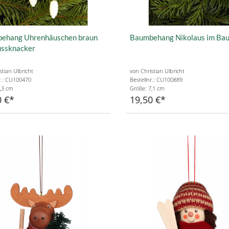
ehang Uhrenhäuschen braun
Baumbehang Nikolaus im Ba
ussknacker
stian Ulbricht
von Christian Ulbricht
r.: CU100470
Bestellnr.: CU100889
,3 cm
Größe: 7,1 cm
0 €
19,50 €