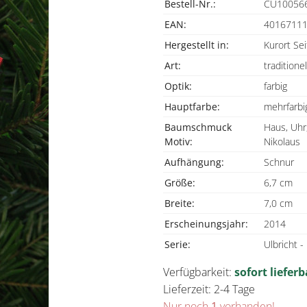
Bestell-Nr.:
CU10056
EAN:
4016711
Hergestellt in:
Kurort Sei
Art:
traditionel
Optik:
farbig
Hauptfarbe:
mehrfarbi
Baumschmuck
Haus, Uh
Motiv:
Nikolaus
Aufhängung:
Schnur
Größe:
6,7 cm
Breite:
7,0 cm
Erscheinungsjahr:
2014
Serie:
Ulbricht 
Verfügbarkeit:
sofort lieferb
Lieferzeit: 2-4 Tage
Nur noch
1
vorhanden!