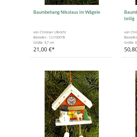
Baumbehang Nikolaus im Wägele
Baumb
teilig
von Christian Ulbricht
von Chri
Bestellnr.: CU100078
Bestelln
Größe: 4,7 cm
Größe: 6
21,00 €
50,8