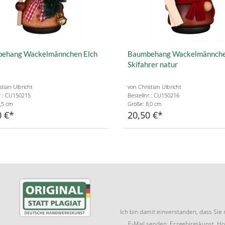
ehang Wackelmännchen Elch
Baumbehang Wackelmännch
Skifahrer natur
stian Ulbricht
von Christian Ulbricht
r.: CU150215
Bestellnr.: CU150216
,5 cm
Größe: 8,0 cm
0 €
20,50 €
Ich bin damit einverstanden, dass Si
E-Mail senden: Erzgebirgskunst, Ho