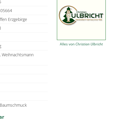
6
105664
ffen Erzgebirge
l
Alles von
Christian Ulbricht
g
r, Weihnachtsmann
- Baumschmuck
ar