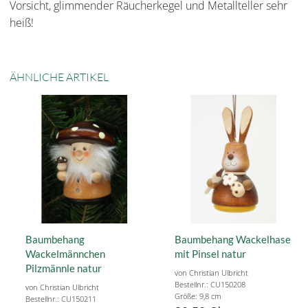
Vorsicht, glimmender Räucherkegel und Metallteller sehr
heiß!
ÄHNLICHE ARTIKEL
Baumbehang
Baumbehang Wackelhase
Wackelmännchen
mit Pinsel natur
Pilzmännle natur
von Christian Ulbricht
Bestellnr.: CU150208
von Christian Ulbricht
Größe: 9,8 cm
Bestellnr.: CU150211