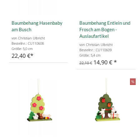
Baumbehang Hasenbaby
Baumbehang Entlein und
am Busch
Frosch am Bogen -
Auslaufartikel
von Christian Ulbricht
Bestellnr.: CU110608
von Christian Ulbricht
Größe: 5,0 cm
Bestellnr.: CU110609
22,40 €
Größe: 5,4 cm
14,90 €
22,10 €
%