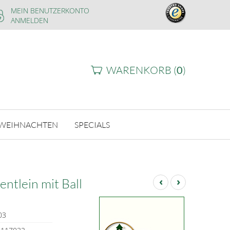
MEIN BENUTZERKONTO
ANMELDEN
WARENKORB (
0
)
WEIHNACHTEN
SPECIALS
‹
›
tlein mit Ball
03