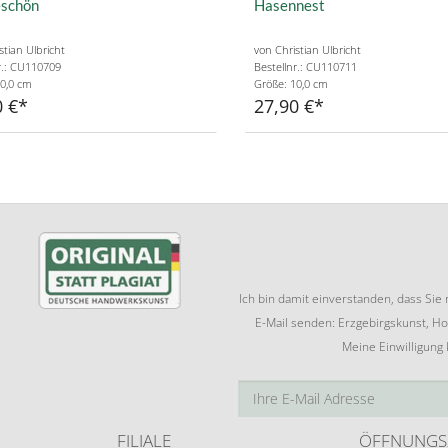
schön
Hasennest
stian Ulbricht
von Christian Ulbricht
r.: CU110709
Bestellnr.: CU110711
0,0 cm
Größe: 10,0 cm
0 €
27,90 €
Ich bin damit einverstanden, dass Si
E-Mail senden: Erzgebirgskunst, Ho
Meine Einwilligung
FILIALE
ÖFFNUNGS