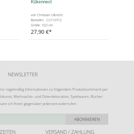
Kükennest
von Christian Ulbricht
Bestellnr.: CU110712
Größe: 10,0 cm
27,90 €
NEWSLETTER
e mir regelmäßig Informationen zu folgendem Produktsortiment per
lzkunst, Weihnachts- und Osterdekoration, Spielwaren, Bücher.
 kann ich Ihnen gegenüber jederzeit widerrufen.
ABONNIEREN
ZEITEN
VERSAND / ZAHLUNG