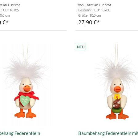
stian Ulbricht
von Christian Ulbricht
r.: CU110705
Bestellnr.: CU110706
0,0 cm
Größe: 10,0 cm
0 €
27,90 €
NEU
ehang Federentlein
Baumbehang Federentlein mi