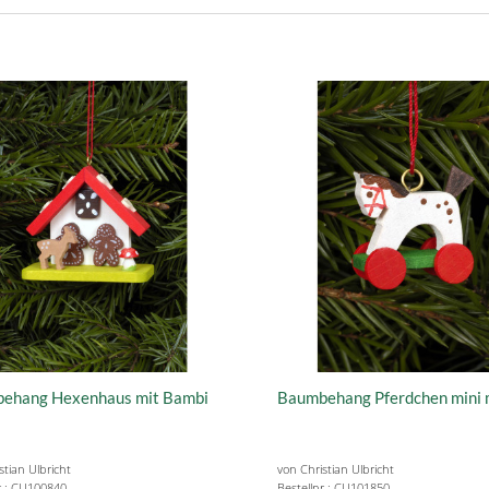
ehang Hexenhaus mit Bambi
Baumbehang Pferdchen mini 
stian Ulbricht
von Christian Ulbricht
r.: CU100840
Bestellnr.: CU101850