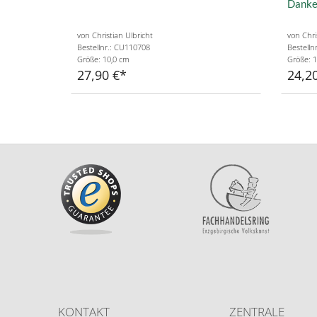
Danke
von Christian Ulbricht
von Chri
Bestellnr.: CU110708
Bestelln
Größe: 10,0 cm
Größe: 1
27,90 €
24,2
KONTAKT
ZENTRALE