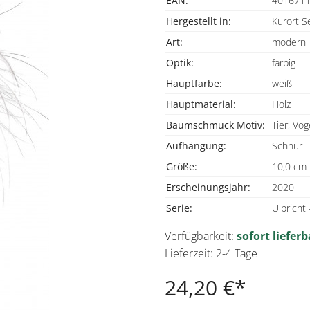
EAN:
401671
Hergestellt in:
Kurort S
Art:
modern
Optik:
farbig
Hauptfarbe:
weiß
Hauptmaterial:
Holz
Baumschmuck Motiv:
Tier, Vog
Aufhängung:
Schnur
Größe:
10,0 cm
Erscheinungsjahr:
2020
Serie:
Ulbrich
Verfügbarkeit:
sofort lieferb
Lieferzeit: 2-4 Tage
24,20 €