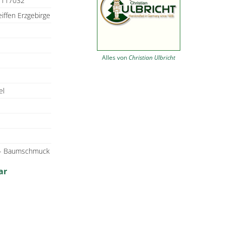
1117032
eiffen Erzgebirge
Alles von
Christian Ulbricht
el
t - Baumschmuck
ar