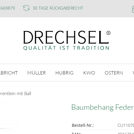
-669879
30 TAGE RÜCKGABERECHT
LBRICHT
MÜLLER
HUBRIG
KWO
OSTERN
ntlein mit Ball
Baumbehang Federen
Bestell-Nr.:
CU1107