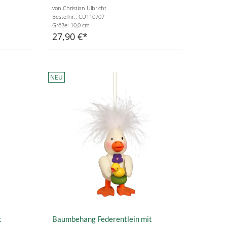
von Christian Ulbricht
Bestellnr.: CU110707
Größe: 10,0 cm
27,90 €
NEU
t
Baumbehang Federentlein mit