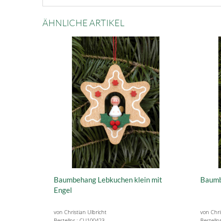
ÄHNLICHE ARTIKEL
Baumbehang Lebkuchen klein mit
Baumb
Engel
von Christian Ulbricht
von Chri
Bestellnr.: CU100423
Bestelln