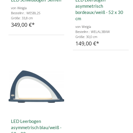
asymmetrisch
von Weigla
bordeaux/weiß - 52 x 30
Bestellnr.: WESBL2S
Größe: 33,8 cm
cm
349,00 €
von Weigla
Bestellnr.: WELAL3BXW
Größe: 30,0 cm
149,00 €
LED Leerbogen
asymmetrisch blau/weiß -