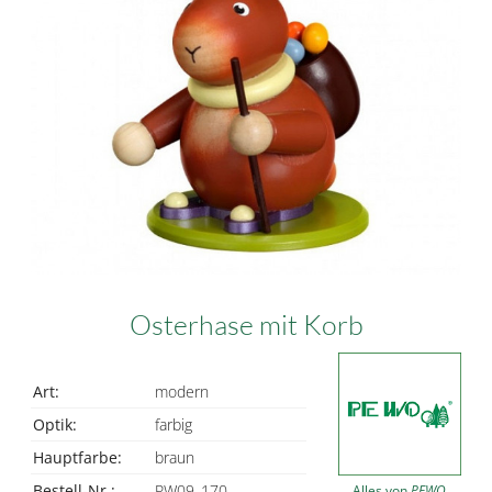
Osterhase mit Korb
Art:
modern
Optik:
farbig
Hauptfarbe:
braun
Bestell-Nr.:
PW09_170
Alles von
PEWO