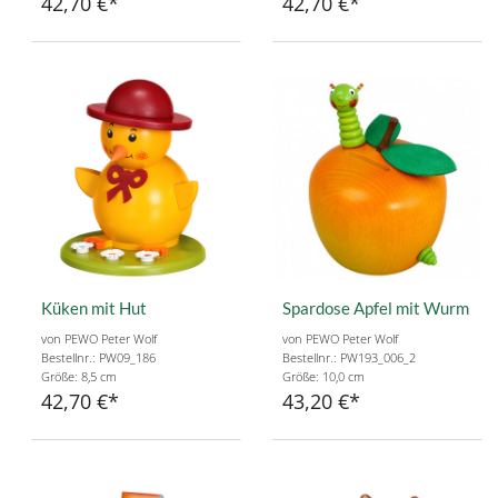
42,70 €
42,70 €
Küken mit Hut
Spardose Apfel mit Wurm
von PEWO Peter Wolf
von PEWO Peter Wolf
Bestellnr.: PW09_186
Bestellnr.: PW193_006_2
Größe: 8,5 cm
Größe: 10,0 cm
42,70 €
43,20 €