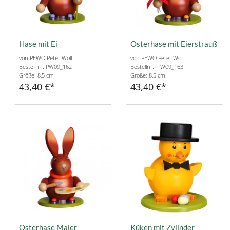
Hase mit Ei
Osterhase mit Eierstrauß
von PEWO Peter Wolf
von PEWO Peter Wolf
Bestellnr.: PW09_162
Bestellnr.: PW09_163
Größe: 8,5 cm
Größe: 8,5 cm
43,40 €
43,40 €
Osterhase Maler
Küken mit Zylinder