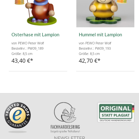
Osterhase mit Lampion
Hummel mit Lampion
von PEWO Peter Wolf
von PEWO Peter Wolf
Bestellnr.: PW09_189
Bestellnr.: PW09_193
Größe: 8,5 cm
Größe: 8,5 cm
43,40 €
42,70 €
NEWSLETTER