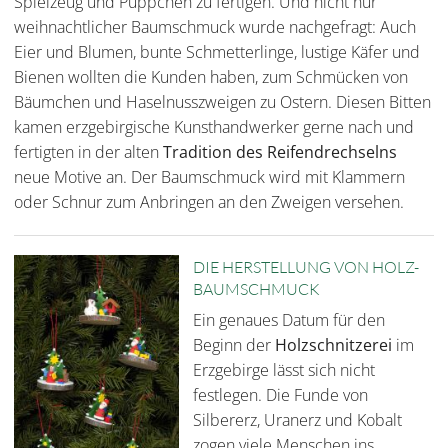
Spielzeug und Püppchen zu fertigen. Und nicht nur
weihnachtlicher Baumschmuck wurde nachgefragt: Auch
Eier und Blumen, bunte Schmetterlinge, lustige Käfer und
Bienen wollten die Kunden haben, zum Schmücken von
Bäumchen und Haselnusszweigen zu Ostern. Diesen Bitten
kamen erzgebirgische Kunsthandwerker gerne nach und
fertigten in der alten
Tradition des Reifendrechselns
neue Motive an. Der Baumschmuck wird mit Klammern
oder Schnur zum Anbringen an den Zweigen versehen.
DIE HERSTELLUNG VON HOLZ-
BAUMSCHMUCK
Ein genaues Datum für den
Beginn der
Holzschnitzerei
im
Erzgebirge lässt sich nicht
festlegen. Die Funde von
Silbererz, Uranerz und Kobalt
zogen viele Menschen ins