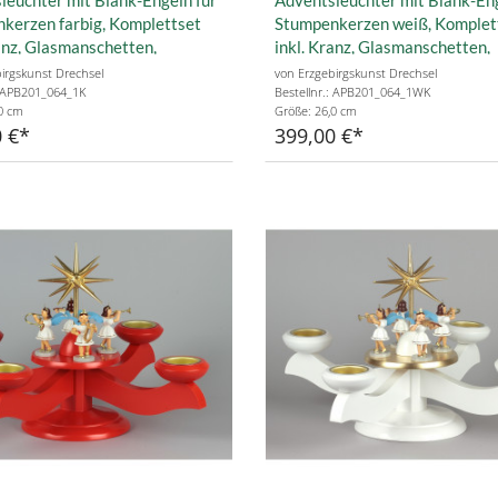
kerzen farbig, Komplettset
Stumpenkerzen weiß, Komplet
ranz, Glasmanschetten,
inkl. Kranz, Glasmanschetten,
nkerzen weiß
Stumpenkerzen weiß
irgskunst Drechsel
von Erzgebirgskunst Drechsel
: APB201_064_1K
Bestellnr.: APB201_064_1WK
0 cm
Größe: 26,0 cm
 €
399,00 €