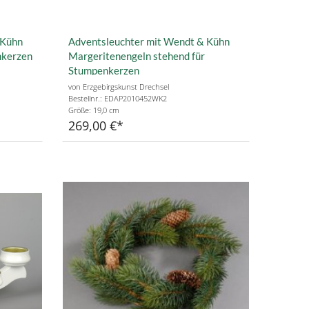
 Kühn
Adventsleuchter mit Wendt & Kühn
nkerzen
Margeritenengeln stehend für
Stumpenkerzen
rzen
von Erzgebirgskunst Drechsel
Bestellnr.: EDAP2010452WK2
Größe: 19,0 cm
269,00 €