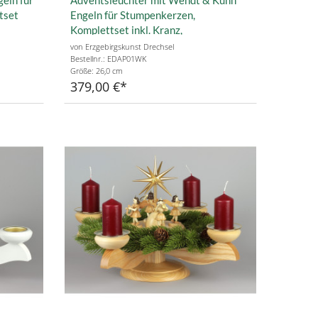
tset
Engeln für Stumpenkerzen,
Komplettset inkl. Kranz,
Glasmanschetten, Stumpenkerzen
von Erzgebirgskunst Drechsel
Bestellnr.: EDAP01WK
Größe: 26,0 cm
379,00 €