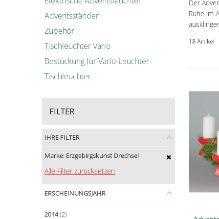
Elektrische Adventsleuchter
Der Adven
Ruhe im A
Adventsständer
ausklingen
Zubehör
18 Artikel
Tischleuchter Vario
Bestückung für Vario-Leuchter
Tischleuchter
FILTER
IHRE FILTER
Marke:
Erzgebirgskunst Drechsel
Alle Filter zurücksetzen
ERSCHEINUNGSJAHR
2014
(2)
Advents