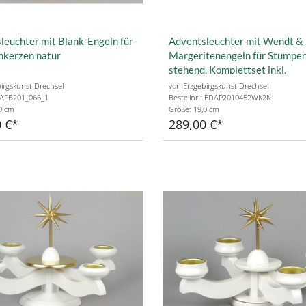
leuchter mit Blank-Engeln für
Adventsleuchter mit Wendt &
kerzen natur
Margeritenengeln für Stumpe
stehend, Komplettset inkl.
Glasmanschetten, Stumpenke
irgskunst Drechsel
von Erzgebirgskunst Drechsel
: APB201_066_1
Bestellnr.: EDAP2010452WK2K
0 cm
Größe: 19,0 cm
 €
289,00 €