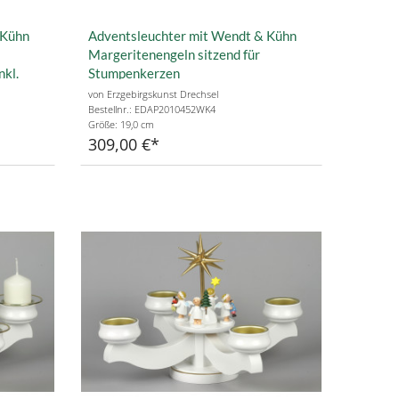
 Kühn
Adventsleuchter mit Wendt & Kühn
Margeritenengeln sitzend für
nkl.
Stumpenkerzen
rzen
von Erzgebirgskunst Drechsel
Bestellnr.: EDAP2010452WK4
Größe: 19,0 cm
309,00 €