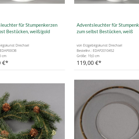
leuchter für Stumpenkerzen
Adventsleuchter für Stumpen
bst Bestücken, weiß/gold
zum selbst Bestücken, weiß
irgskunst Drechsel
von Erzgebirgskunst Drechsel
: EDAP00OB
Bestellnr.: EDAP2010452
0 cm
Größe: 19,0 cm
 €
119,00 €