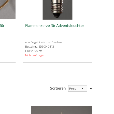
für
Flammenkerze für Adventsleuchter
von Erzgebirgskunst Drechsel
Bestellnr.: ED300_0413
Größe: 5,0 cm
Nicht auf Lager
Sortieren