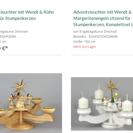
leuchter mit Wendt & Kühn
Adventsleuchter mit Wendt &
für Stumpenkerzen
Margeritenengeln sitzend für
Stumpenkerzen, Komplettset i
Glasmanschetten, Stumpenke
irgskunst Drechsel
von Erzgebirgskunst Drechsel
.: EDAP00WK
Bestellnr.: EDAP2010452WK4K
0 cm
Größe: 19,0 cm
Nicht auf Lager
 €