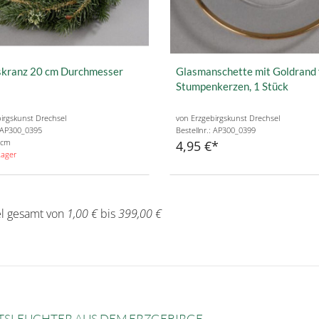
kranz 20 cm Durchmesser
Glasmanschette mit Goldrand 
Stumpenkerzen, 1 Stück
irgskunst Drechsel
von Erzgebirgskunst Drechsel
: AP300_0395
Bestellnr.: AP300_0399
 cm
4,95 €
Lager
el gesamt von
1,00 €
bis
399,00 €
SLEUCHTER AUS DEM ERZGEBIRGE