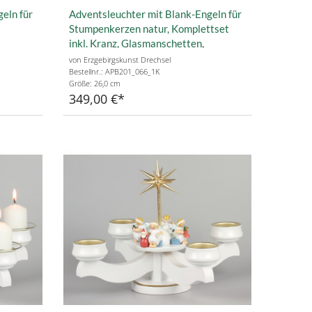
eln für
Adventsleuchter mit Blank-Engeln für
Stumpenkerzen natur, Komplettset
inkl. Kranz, Glasmanschetten,
Stumpenkerzen rot
von Erzgebirgskunst Drechsel
Bestellnr.: APB201_066_1K
Größe: 26,0 cm
349,00 €