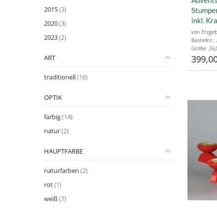
2015
(3)
Stumpen
inkl. K
2020
(3)
Stumpe
von Erzgeb
2023
(2)
Bestellnr.
Größe: 26,
ART
399,00
traditionell
(16)
OPTIK
farbig
(14)
natur
(2)
HAUPTFARBE
naturfarben
(2)
rot
(1)
weiß
(7)