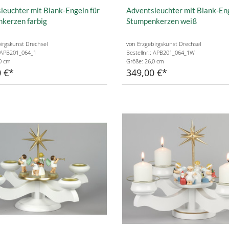
leuchter mit Blank-Engeln für
Adventsleuchter mit Blank-Eng
kerzen farbig
Stumpenkerzen weiß
irgskunst Drechsel
von Erzgebirgskunst Drechsel
: APB201_064_1
Bestellnr.: APB201_064_1W
0 cm
Größe: 26,0 cm
 €
349,00 €