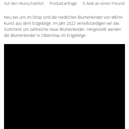
Auf den Wunschzettel
Produktanfrage
E-Mail an einen Freund
Neu bei uns im Shop sind die niedlichen Blumenkinder von WEHA
Kunst aus dem Erzgebirge. Im Jahr 2022 vervollständigen wir das
Sortiment um zahlreiche neue Blumenkinder. Hergestellt werden
die Blumenkinder in Olbernhau im Erzgebirge.