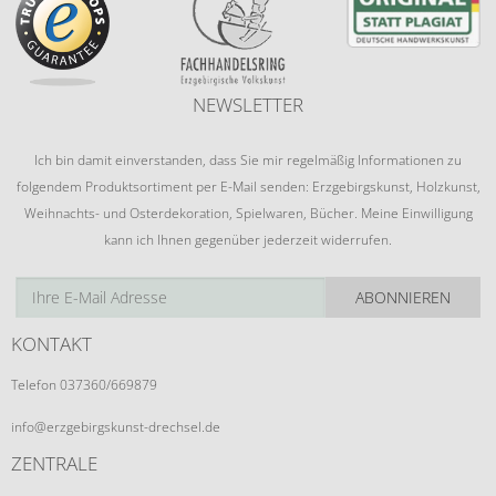
NEWSLETTER
Ich bin damit einverstanden, dass Sie mir regelmäßig Informationen zu
folgendem Produktsortiment per E-Mail senden: Erzgebirgskunst, Holzkunst,
Weihnachts- und Osterdekoration, Spielwaren, Bücher. Meine Einwilligung
kann ich Ihnen gegenüber jederzeit widerrufen.
ABONNIEREN
KONTAKT
Telefon 037360/669879
info@erzgebirgskunst-drechsel.de
ZENTRALE