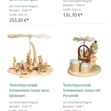
von Drechslerei Wagner
Bestellnr.: DVW-8
von Drechslerei Wagner
Größe: 22,0 cm
Bestellnr.: DVW-5T
131,70 €
Größe: 30,0 cm
253,30 €
Teelichtpyramide
Teelichtpyramide
Schneemann Junior beim
Schneemann Junior mit
Iglubauen
Pyramide
von Drechslerei Wagner
von Drechslerei Wagner
Bestellnr.: DVW-9T
Bestellnr.: DVW-1
Größe: 30,0 cm
Größe: 20,0 cm