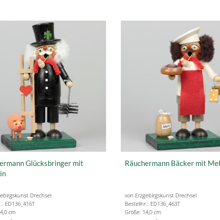
ermann Glücksbringer mit
Räuchermann Bäcker mit Me
in
ebirgskunst Drechsel
von Erzgebirgskunst Drechsel
r.: ED136_416T
Bestellnr.: ED136_463T
4,0 cm
Größe: 14,0 cm