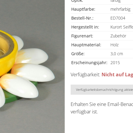
Optik:
farbig
Hauptfarbe:
mehrfarbig
Bestell-Nr.:
ED7004
Hergestellt in:
Kurort Seiff
Figurenart:
Zubehör
Hauptmaterial:
Holz
Größe:
3,0 cm
Erscheinungsjahr:
2015
Verfügbarkeit:
Nicht auf La
Verfügbarkeitsbenachrichtigung aktivi
Erhalten Sie eine Email-Bena
verfügbar ist.