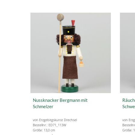
Nussknacker Bergmann mit
Räuch
Schmelzer
Schwe
von Erzgebirgskunst Drechsel
von Erzg
Bestellnr.: ED71_113W
Bestelln
Größe: 13,0 cm
Größe: 1