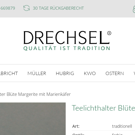
-669879
30 TAGE RÜCKGABERECHT
LBRICHT
MÜLLER
HUBRIG
KWO
OSTERN
lter Blüte Margerite mit Marienkäfer
Teelichthalter Blüt
Art:
traditionell