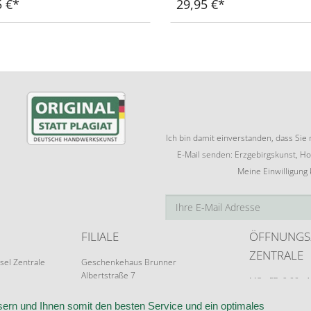
5 €
29,95 €
Ich bin damit einverstanden, dass Si
E-Mail senden: Erzgebirgskunst, Ho
Meine Einwilligung
FILIALE
ÖFFNUNGS
ZENTRALE
sel Zentrale
Geschenkehaus Brunner
Albertstraße 7
MO - FR: 9:00 - 
09526 Olbernhau
Terminvereinba
ern und Ihnen somit den besten Service und ein optimales