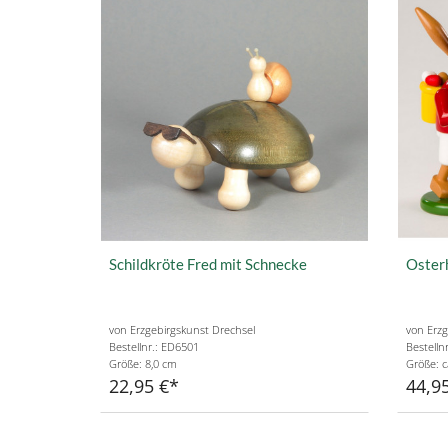
Schildkröte Fred mit Schnecke
Osterh
von Erzgebirgskunst Drechsel
von Erzg
Bestellnr.: ED6501
Bestelln
Größe: 8,0 cm
Größe: c
22,95 €
44,9