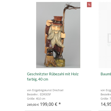
%
Geschnitzter Rübezahl mit Holz
Baumb
farbig, 40 cm
von Erzgebirgskunst Drechsel
von Erzg
Bestellnr.: EDR005F
Bestelln
Größe: 40,0 cm
Größe: 7
199,00 €
14,9
249,00 €