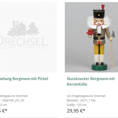
ehang Bergmann mit Pickel
Nussknacker Bergmann mit
Kerzentülle
ebirgskunst Drechsel
von Erzgebirgskunst Drechsel
r.: EDJK199_251_05
Bestellnr.: ED71_113G
,0 cm
Größe: 13,0 cm
5 €
29,95 €