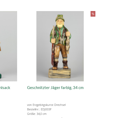
%
hlsack
Geschnitzter Jäger farbig, 34 cm
von Erzgebirgskunst Drechsel
Bestellnr.: EDJ003F
Größe: 34,0 cm