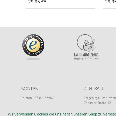
29,95 €
29,9
KONTAKT
ZENTRALE
Telefon 037360/669879
Erzgebirgskunst Drech
Zöblitzer Straße 12
info@erzgebirgskunst-drechsel.de
09526 Olbernhau
Wir verwenden Cookies die uns helfen unseren Shop zu verbess