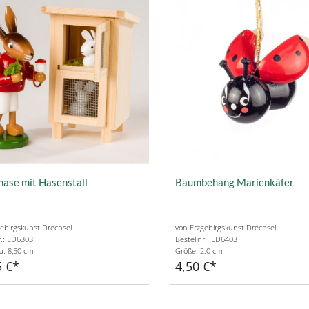
ase mit Hasenstall
Baumbehang Marienkäfer
ebirgskunst Drechsel
von Erzgebirgskunst Drechsel
r.: ED6303
Bestellnr.: ED6403
a. 8,50 cm
Größe: 2.0 cm
5 €
4,50 €