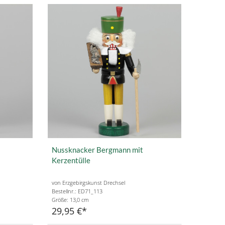
Nussknacker Bergmann mit
Kerzentülle
von Erzgebirgskunst Drechsel
Bestellnr.: ED71_113
Größe: 13,0 cm
29,95 €