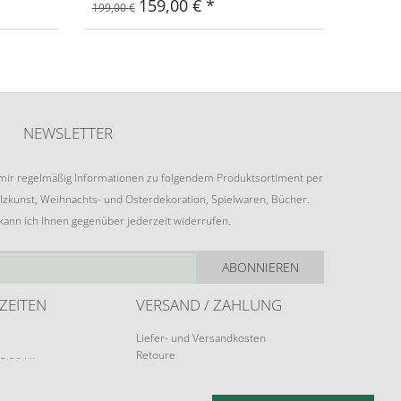
159,00 €
199,00 €
NEWSLETTER
e mir regelmäßig Informationen zu folgendem Produktsortiment per
lzkunst, Weihnachts- und Osterdekoration, Spielwaren, Bücher.
 kann ich Ihnen gegenüber jederzeit widerrufen.
ABONNIEREN
ZEITEN
VERSAND / ZAHLUNG
Liefer- und Versandkosten
Retoure
15:30 Uhr
Zahlungsarten
rungen möglich.