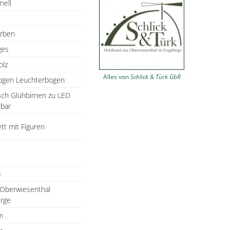
nell
arben
ges
olz
Alles von
Schlick & Türk GbR
ogen Leuchterbogen
isch Glühbirnen zu LED
bar
tt mit Figuren
4
 Oberwiesenthal
irge
m