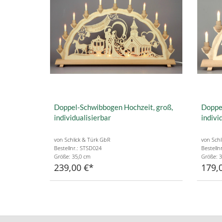
Doppel-Schwibbogen Hochzeit, groß,
Doppe
individualisierbar
indivi
von Schlick & Türk GbR
von Schl
Bestellnr.: STSD024
Bestelln
Größe: 35,0 cm
Größe: 3
239,00 €
179,