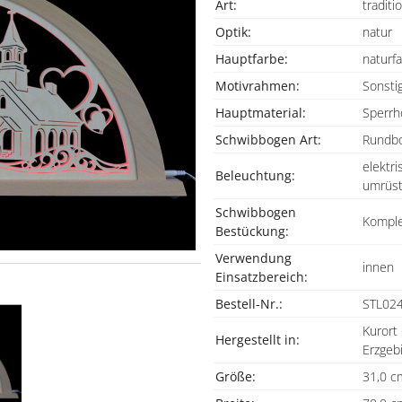
Art:
traditio
Optik:
natur
Hauptfarbe:
naturf
Motivrahmen:
Sonsti
Hauptmaterial:
Sperrh
Schwibbogen Art:
Rundb
elektr
Beleuchtung:
umrüst
Schwibbogen
Komple
Bestückung:
Verwendung
innen
Einsatzbereich:
Bestell-Nr.:
STL02
Kurort
Hergestellt in:
Erzgeb
Größe:
31,0 c