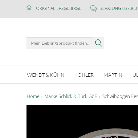
ORIGINAL ERZGEBIRGE
BERATUNG 037360
WENDT & KÜHN
KÖHLER
MARTIN
U
Home
Marke Schlick & Türk GbR
Schwibbogen Festl