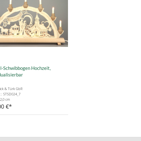
l-Schwibbogen Hochzeit,
dualisierbar
ick & Türk GbR
r.: STSD024_7
2,0 cm
00 €