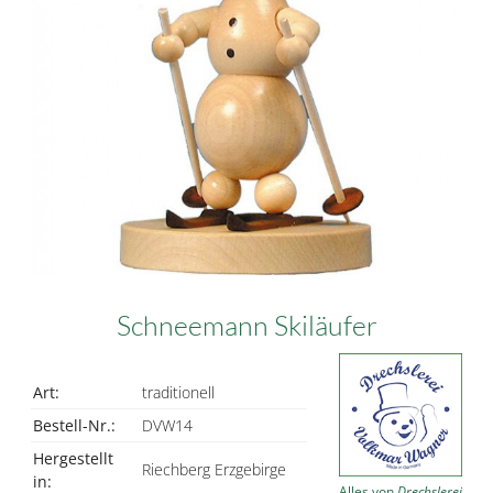
Schneemann Skiläufer
Art:
traditionell
Bestell-Nr.:
DVW14
Hergestellt
Riechberg Erzgebirge
in:
Alles von
Drechslerei