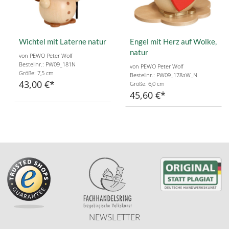
Wichtel mit Laterne natur
Engel mit Herz auf Wolke,
natur
von PEWO Peter Wolf
Bestellnr.: PW09_181N
von PEWO Peter Wolf
Größe: 7,5 cm
Bestellnr.: PW09_178aW_N
43,00 €
Größe: 6,0 cm
45,60 €
NEWSLETTER