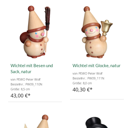
Wichtel mit Besen und
Wichtel mit Glocke, natur
Sack, natur
von PEWO Peter Wolf
Bestellnr.: PW09_111N
von PEWO Peter Wolf
Größe: 8,0 cm
Bestellnr.: PW09_110N
40,30 €
Größe: 8,5 cm
43,00 €