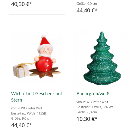
40,30 €
Größe: 9,0 cm
44,40 €
Wichtel mit Geschenk auf
Baum grün/weiß
Stern
von PEWO Peter Wolf
Bestellnr.: PW09_124GW
von PEWO Peter Wolf
Größe: 6,0 cm
Bestellnr.: PW09_113SB
10,30 €
Größe: 9,0 cm
44,40 €