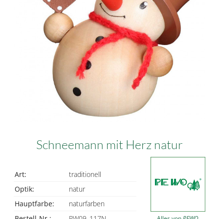
Schneemann mit Herz natur
Art:
traditionell
Optik:
natur
Hauptfarbe:
naturfarben
Bestell-Nr.:
PW09_117N
Alles von
PEWO