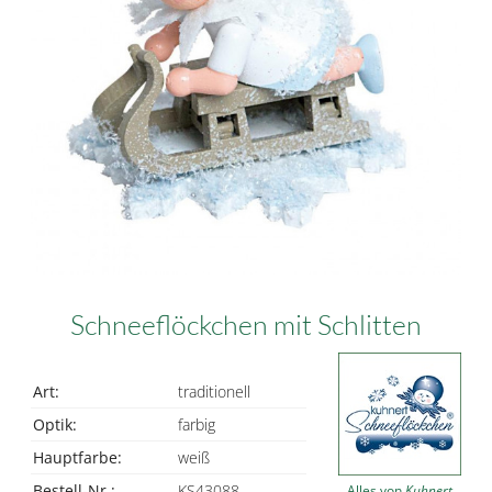
Schneeflöckchen mit Schlitten
Art:
traditionell
Optik:
farbig
Hauptfarbe:
weiß
Bestell-Nr.:
KS43088
Alles von
Kuhnert