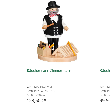
Räuchermann Zimmermann
Räuch
von PEWO Peter Wolf
von PEW
Bestellnr.: PW146_1449
Bestelln
Größe: 22,0 cm
Größe: 2
123,50 €
99,5