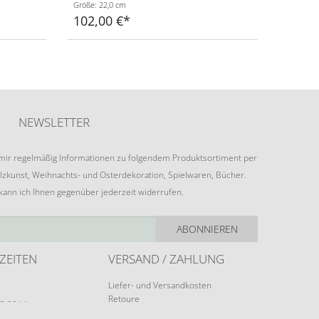
Größe: 22,0 cm
102,00 €
NEWSLETTER
e mir regelmäßig Informationen zu folgendem Produktsortiment per
lzkunst, Weihnachts- und Osterdekoration, Spielwaren, Bücher.
 kann ich Ihnen gegenüber jederzeit widerrufen.
ABONNIEREN
ZEITEN
VERSAND / ZAHLUNG
Liefer- und Versandkosten
Retoure
15:30 Uhr
Zahlungsarten
rungen möglich.