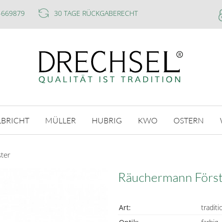
-669879
30 TAGE RÜCKGABERECHT
LBRICHT
MÜLLER
HUBRIG
KWO
OSTERN
ter
Räuchermann Förs
Art:
traditi