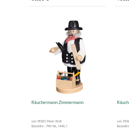
Räuchermann Zimmermann
Räuch
von PEWO Peter Wolf
von PEW
Bestellnr.: PW146_1449_1
Bestelln