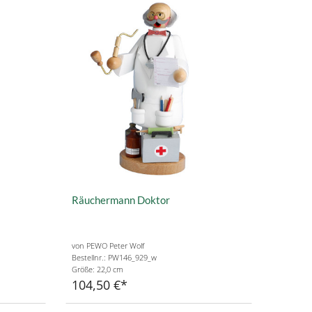
Räuchermann Doktor
von PEWO Peter Wolf
Bestellnr.: PW146_929_w
Größe: 22,0 cm
104,50 €