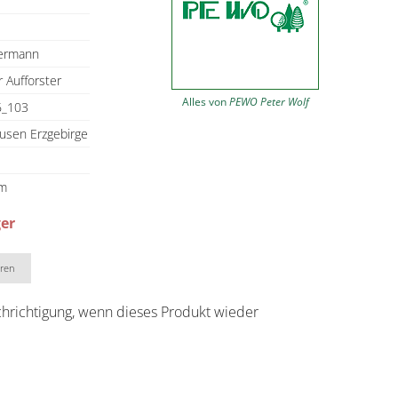
ermann
r Aufforster
Alles von
PEWO Peter Wolf
_103
usen Erzgebirge
cm
ger
eren
chrichtigung, wenn dieses Produkt wieder