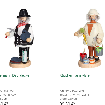
ermann Dachdecker
Räuchermann Maler
O Peter Wolf
von PEWO Peter Wolf
r.: PW146_000
Bestellnr.: PW146_1295_1
3,0 cm
Größe: 23,0 cm
80 €
99,50 €