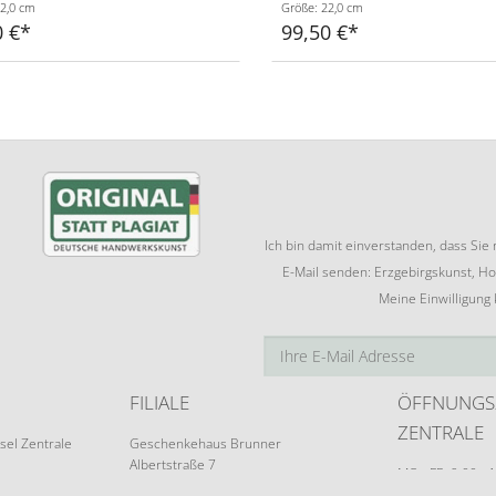
2,0 cm
Größe: 22,0 cm
0 €
99,50 €
Ich bin damit einverstanden, dass Si
E-Mail senden: Erzgebirgskunst, Ho
Meine Einwilligung
FILIALE
ÖFFNUNGS
ZENTRALE
sel Zentrale
Geschenkehaus Brunner
Albertstraße 7
MO - FR: 9:00 - 
09526 Olbernhau
Terminvereinba