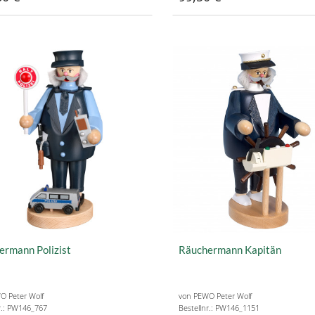
ermann Polizist
Räuchermann Kapitän
O Peter Wolf
von PEWO Peter Wolf
r.: PW146_767
Bestellnr.: PW146_1151