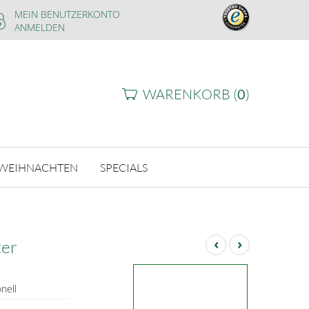
MEIN BENUTZERKONTO
ANMELDEN
WARENKORB (
0
)
WEIHNACHTEN
SPECIALS
‹
›
ter
onell