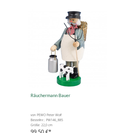
Räuchermann Bauer
von PEWO Peter Wolf
Bestellnr.: PW146_885
Größe: 22,0 cm
99,50 €