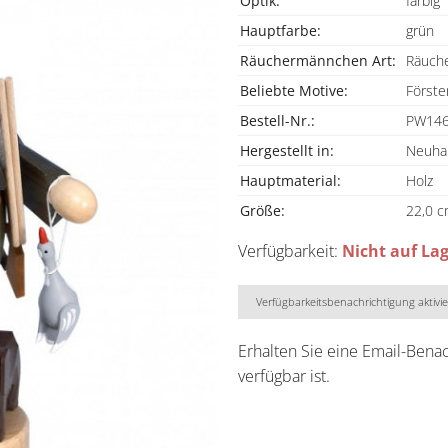
Optik:
farbig
Hauptfarbe:
grün
Räuchermännchen Art:
Räuch
Beliebte Motive:
Förste
Bestell-Nr.:
PW146
Hergestellt in:
Neuha
Hauptmaterial:
Holz
Größe:
22,0 
Verfügbarkeit:
Nicht auf La
Verfügbarkeitsbenachrichtigung aktivi
Erhalten Sie eine Email-Bena
verfügbar ist.