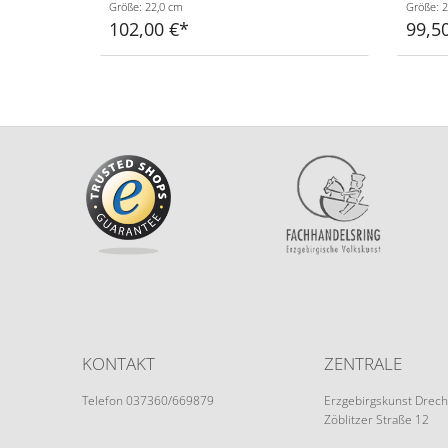
Größe: 22,0 cm
Größe: 2
102,00 €
99,5
KONTAKT
ZENTRALE
Telefon 037360/669879
Erzgebirgskunst Drech
Zöblitzer Straße 12
info@erzgebirgskunst-drechsel.de
09526 Olbernhau