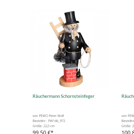
Räuchermann Schornsteinfeger
Räuch
von PEWO Peter Wolf
von PEW
Bestellnr.: PW146_972
Bestelln
Größe: 22,0 cm
Größe: 2
99,50 €
100,