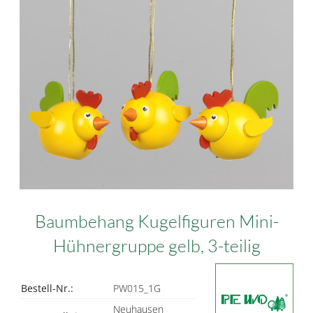
Baumbehang Kugelfiguren Mini-
Hühnergruppe gelb, 3-teilig
Bestell-Nr.:
PW015_1G
Neuhausen