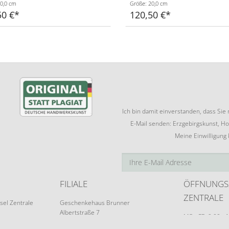
0,0 cm
Größe: 20,0 cm
50 €
120,50 €
Ich bin damit einverstanden, dass Si
E-Mail senden: Erzgebirgskunst, Ho
Meine Einwilligung
FILIALE
ÖFFNUNGS
ZENTRALE
sel Zentrale
Geschenkehaus Brunner
Albertstraße 7
MO - FR: 9:00 - 
09526 Olbernhau
Terminvereinba