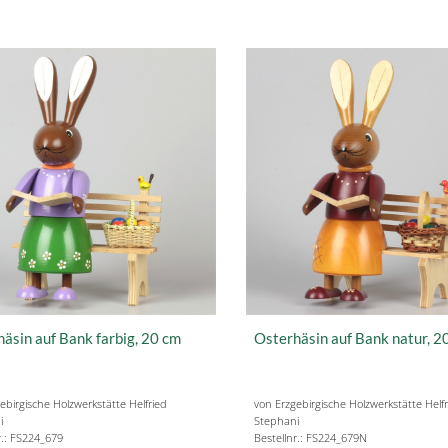
äsin auf Bank farbig, 20 cm
Osterhäsin auf Bank natur, 2
ebirgische Holzwerkstätte Helfried
von Erzgebirgische Holzwerkstätte Helf
i
Stephani
r.: FS224_679
Bestellnr.: FS224_679N