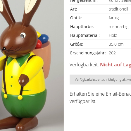
Hergestellt in:
Kurort Seiff
Art:
traditionell
Optik:
farbig
Hauptfarbe:
mehrfarbig
Hauptmaterial:
Holz
Größe:
35,0 cm
Erscheinungsjahr:
2021
Verfügbarkeit:
Nicht auf La
Verfügbarkeitsbenachrichtigung aktivi
Erhalten Sie eine Email-Bena
verfügbar ist.