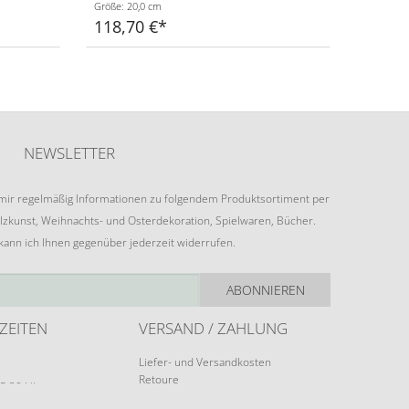
Größe: 20,0 cm
118,70 €
NEWSLETTER
e mir regelmäßig Informationen zu folgendem Produktsortiment per
lzkunst, Weihnachts- und Osterdekoration, Spielwaren, Bücher.
 kann ich Ihnen gegenüber jederzeit widerrufen.
ABONNIEREN
ZEITEN
VERSAND / ZAHLUNG
Liefer- und Versandkosten
Retoure
15:30 Uhr
Zahlungsarten
rungen möglich.