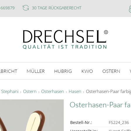
-669879
30 TAGE RÜCKGABERECHT
LBRICHT
MÜLLER
HUBRIG
KWO
OSTERN
d Stephani
Ostern
Osterhasen
Hasen
Osterhasen-Paar farbi
Osterhasen-Paar fa
Bestell-Nr.:
FS224_236