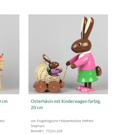
0 cm
Osterhäsin mit Kinderwagen farbig,
20 cm
ried
von Erzgebirgische Holzwerkstätte Helfried
Stephani
Bestellnr.: FS224_628