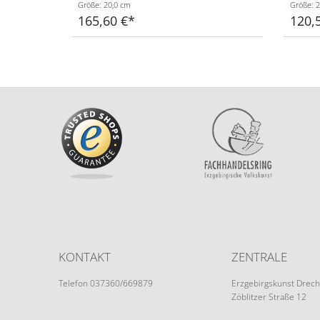
Größe: 20,0 cm
Größe: 2
165,60 €
120,
KONTAKT
ZENTRALE
Telefon 037360/669879
Erzgebirgskunst Drech
Zöblitzer Straße 12
info@erzgebirgskunst-drechsel.de
09526 Olbernhau