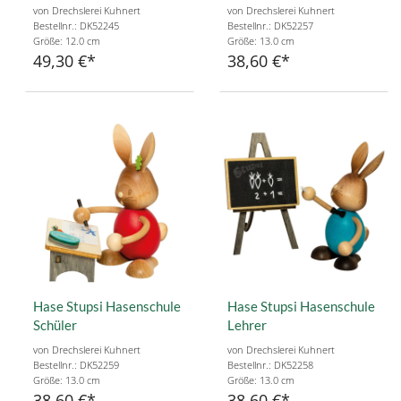
von Drechslerei Kuhnert
von Drechslerei Kuhnert
Bestellnr.: DK52245
Bestellnr.: DK52257
Größe: 12.0 cm
Größe: 13.0 cm
49,30 €
38,60 €
Hase Stupsi Hasenschule
Hase Stupsi Hasenschule
Schüler
Lehrer
von Drechslerei Kuhnert
von Drechslerei Kuhnert
Bestellnr.: DK52259
Bestellnr.: DK52258
Größe: 13.0 cm
Größe: 13.0 cm
38,60 €
38,60 €