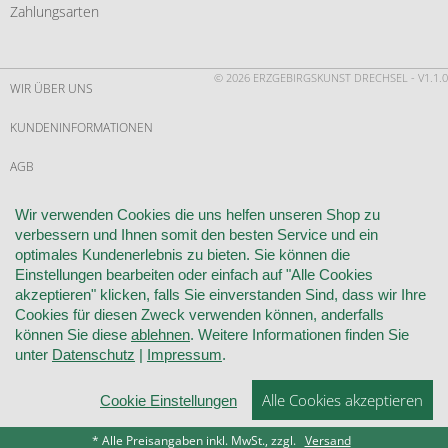
Zahlungsarten
© 2026 ERZGEBIRGSKUNST DRECHSEL - V1.1.0
WIR ÜBER UNS
KUNDENINFORMATIONEN
AGB
WIDERRUF
Wir verwenden Cookies die uns helfen unseren Shop zu
verbessern und Ihnen somit den besten Service und ein
VERTRAG WIDERRUFEN
optimales Kundenerlebnis zu bieten. Sie können die
Einstellungen bearbeiten oder einfach auf "Alle Cookies
KONTAKT
akzeptieren" klicken, falls Sie einverstanden Sind, dass wir Ihre
Cookies für diesen Zweck verwenden können, anderfalls
DATENSCHUTZ
können Sie diese
ablehnen
. Weitere Informationen finden Sie
unter
Datenschutz
|
Impressum
.
COOKIE-EINSTELLUNGEN
Alle Cookies akzeptieren
IMPRESSUM
Cookie Einstellungen
* Alle Preisangaben inkl. MwSt., zzgl.
Versand