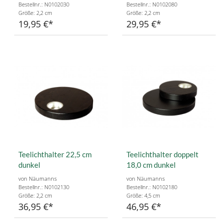
Bestellnr.: N0102030
Bestellnr.: N0102080
Größe: 2,2 cm
Größe: 2,2 cm
19,95 €
29,95 €
Teelichthalter 22,5 cm
Teelichthalter doppelt
dunkel
18,0 cm dunkel
von Näumanns
von Näumanns
Bestellnr.: N0102130
Bestellnr.: N0102180
Größe: 2,2 cm
Größe: 4,5 cm
36,95 €
46,95 €