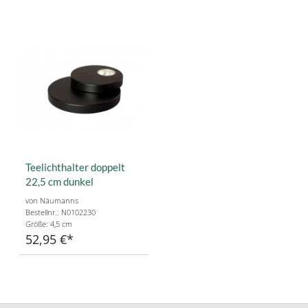
Teelichthalter doppelt
22,5 cm dunkel
von Näumanns
Bestellnr.: N0102230
Größe: 4,5 cm
52,95 €