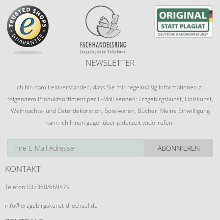
NEWSLETTER
Ich bin damit einverstanden, dass Sie mir regelmäßig Informationen zu
folgendem Produktsortiment per E-Mail senden: Erzgebirgskunst, Holzkunst,
Weihnachts- und Osterdekoration, Spielwaren, Bücher. Meine Einwilligung
kann ich Ihnen gegenüber jederzeit widerrufen.
ABONNIEREN
KONTAKT
Telefon 037360/669879
info@erzgebirgskunst-drechsel.de