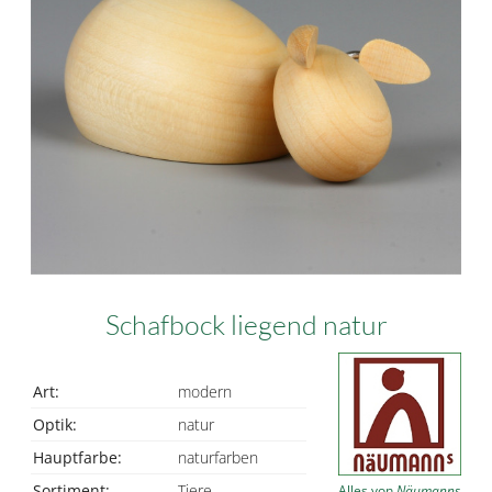
Schafbock liegend natur
Art:
modern
Optik:
natur
Hauptfarbe:
naturfarben
Sortiment:
Tiere
Alles von
Näumanns