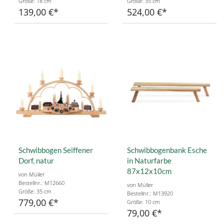
Größe: 18 cm
Größe: 35 cm
139,00 €
524,00 €
Schwibbogen Seiffener
Schwibbogenbank Esche
Dorf, natur
in Naturfarbe
87x12x10cm
von Müller
Bestellnr.: M12660
von Müller
Größe: 35 cm
Bestellnr.: M13920
779,00 €
Größe: 10 cm
79,00 €