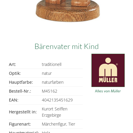
Bärenvater mit Kind
Art:
traditionell
Optik:
natur
Hauptfarbe:
naturfarben
Bestell-Nr.:
M45162
Alles von
Müller
EAN:
4042135451629
Kurort Seiffen
Hergestellt in:
Erzgebirge
Figurenart:
Märchenfigur, Tier
Hauptmaterial:
Holz