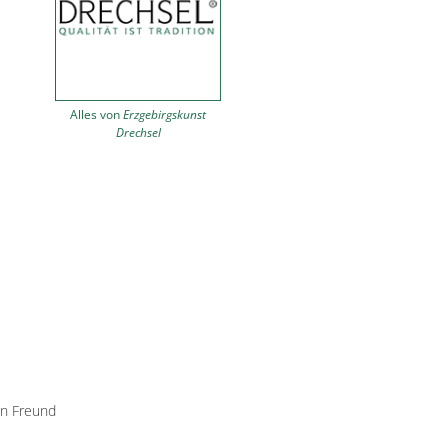
Alles von
Erzgebirgskunst
Drechsel
en Freund