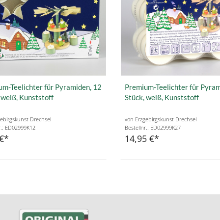
m-Teelichter für Pyramiden, 12
Premium-Teelichter für Pyram
 weiß, Kunststoff
Stück, weiß, Kunststoff
ebirgskunst Drechsel
von Erzgebirgskunst Drechsel
r.: ED02999K12
Bestellnr.: ED02999K27
€
14,95 €