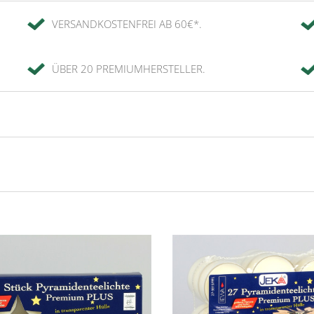
VERSANDKOSTENFREI AB 60€*.
ÜBER 20 PREMIUMHERSTELLER.