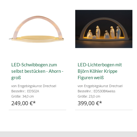
LED-Schwibbogen zum
LED-Lichterbogen mit
selbst bestücken - Ahorn -
Björn Köhler Krippe
groß
Figuren weiß
von Erzgebirgskunst Drechsel
von Erzgebirgskunst Drechsel
Bestellnr.: ED502A
Bestellnr.: ED530BKweiss
Größe: 34,0 cm
Größe: 23,0 cm
249,00 €
399,00 €