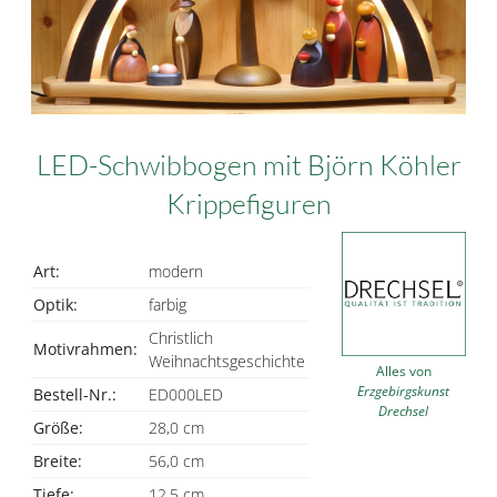
LED-Schwibbogen mit Björn Köhler
Krippefiguren
Art:
modern
Optik:
farbig
Christlich
Motivrahmen:
Weihnachtsgeschichte
Alles von
Erzgebirgskunst
Bestell-Nr.:
ED000LED
Drechsel
Größe:
28,0 cm
Breite:
56,0 cm
Tiefe:
12,5 cm