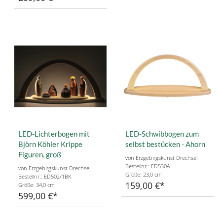
LED-Lichterbogen mit
LED-Schwibbogen zum
Björn Köhler Krippe
selbst bestücken - Ahorn
Figuren, groß
von Erzgebirgskunst Drechsel
Bestellnr.: ED530A
von Erzgebirgskunst Drechsel
Größe: 23,0 cm
Bestellnr.: ED502/1BK
159,00 €
Größe: 34,0 cm
599,00 €