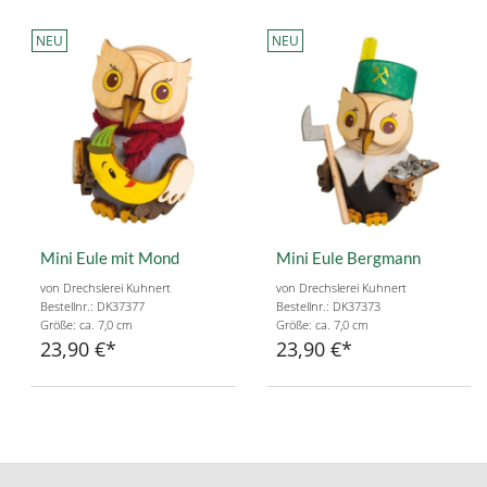
NEU
NEU
Mini Eule mit Mond
Mini Eule Bergmann
von Drechslerei Kuhnert
von Drechslerei Kuhnert
Bestellnr.: DK37377
Bestellnr.: DK37373
Größe: ca. 7,0 cm
Größe: ca. 7,0 cm
23,90 €
23,90 €