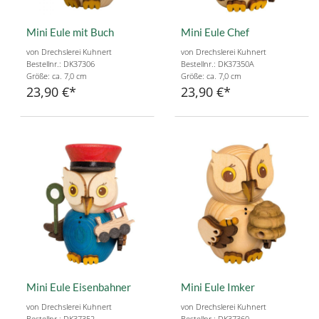
Mini Eule mit Buch
Mini Eule Chef
von Drechslerei Kuhnert
von Drechslerei Kuhnert
Bestellnr.: DK37306
Bestellnr.: DK37350A
Größe: ca. 7,0 cm
Größe: ca. 7,0 cm
23,90 €
23,90 €
Mini Eule Eisenbahner
Mini Eule Imker
von Drechslerei Kuhnert
von Drechslerei Kuhnert
Bestellnr.: DK37352
Bestellnr.: DK37360