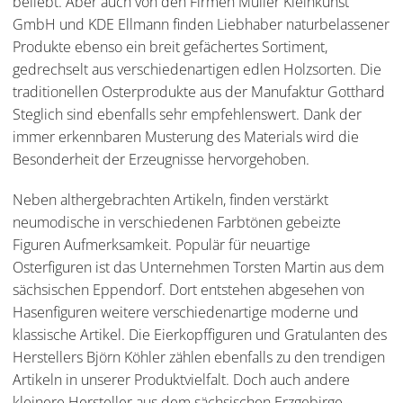
beliebt. Aber auch von den Firmen Müller Kleinkunst
GmbH und KDE Ellmann finden Liebhaber naturbelassener
Produkte ebenso ein breit gefächertes Sortiment,
gedrechselt aus verschiedenartigen edlen Holzsorten. Die
traditionellen Osterprodukte aus der Manufaktur Gotthard
Steglich sind ebenfalls sehr empfehlenswert. Dank der
immer erkennbaren Musterung des Materials wird die
Besonderheit der Erzeugnisse hervorgehoben.
Neben althergebrachten Artikeln, finden verstärkt
neumodische in verschiedenen Farbtönen gebeizte
Figuren Aufmerksamkeit. Populär für neuartige
Osterfiguren ist das Unternehmen Torsten Martin aus dem
sächsischen Eppendorf. Dort entstehen abgesehen von
Hasenfiguren weitere verschiedenartige moderne und
klassische Artikel. Die Eierkopffiguren und Gratulanten des
Herstellers Björn Köhler zählen ebenfalls zu den trendigen
Artikeln in unserer Produktvielfalt. Doch auch andere
kleinere Hersteller aus dem sächsischen Erzgebirge