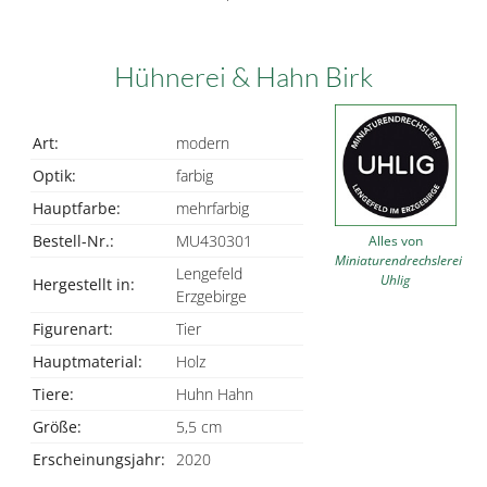
Hühnerei & Hahn Birk
Art:
modern
Optik:
farbig
Hauptfarbe:
mehrfarbig
Bestell-Nr.:
MU430301
Alles von
Miniaturendrechslerei
Lengefeld
Uhlig
Hergestellt in:
Erzgebirge
Figurenart:
Tier
Hauptmaterial:
Holz
Tiere:
Huhn Hahn
Größe:
5,5 cm
Erscheinungsjahr:
2020