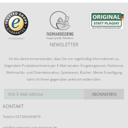
NEWSLETTER
Ich bin damit einverstanden, dass Sie mir regelmäßig Informationen zu
folgendem Produktsortiment per E-Mail senden: Erzgebirgskunst, Holzkunst,
Weihnachts- und Osterdekoration, Spielwaren, Bücher. Meine Einwilligung
kann ich Ihnen gegenüber jederzeit widerrufen.
ABONNIEREN
KONTAKT
Telefon 037360/669879
info@erzgebirgskunst-drechsel.de