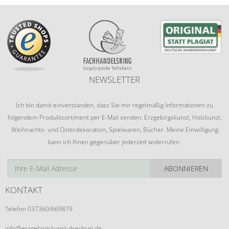
NEWSLETTER
Ich bin damit einverstanden, dass Sie mir regelmäßig Informationen zu
folgendem Produktsortiment per E-Mail senden: Erzgebirgskunst, Holzkunst,
Weihnachts- und Osterdekoration, Spielwaren, Bücher. Meine Einwilligung
kann ich Ihnen gegenüber jederzeit widerrufen.
ABONNIEREN
KONTAKT
Telefon 037360/669879
info@erzgebirgskunst-drechsel.de