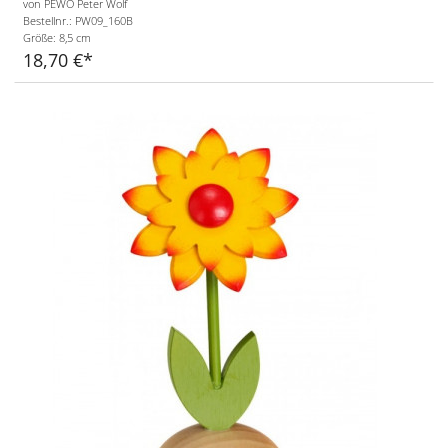
von PEWO Peter Wolf
Bestellnr.: PW09_160B
Größe:
8,5 cm
18,70 €