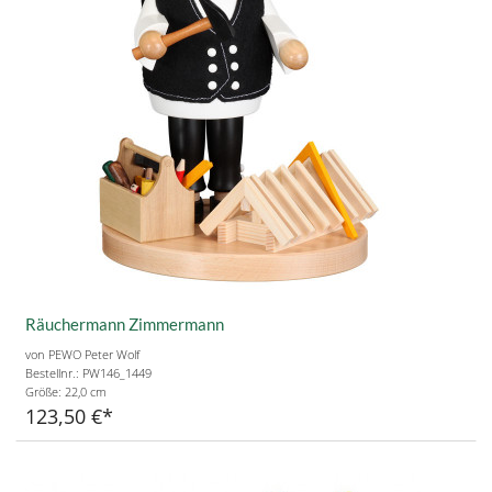
Räuchermann Zimmermann
von PEWO Peter Wolf
Bestellnr.: PW146_1449
Größe:
22,0 cm
123,50 €