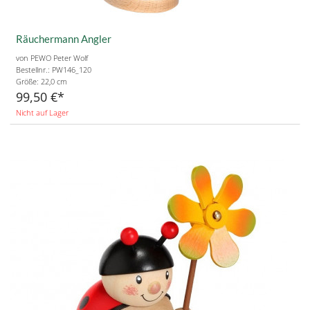
Räuchermann Angler
von PEWO Peter Wolf
Bestellnr.: PW146_120
Größe:
22,0 cm
99,50 €
Nicht auf Lager