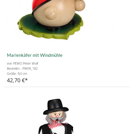
Marienkäfer mit Windmühle
von PEWO Peter Wolf
Bestellnr.: PW09_182
Größe:
9,0 cm
42,70 €