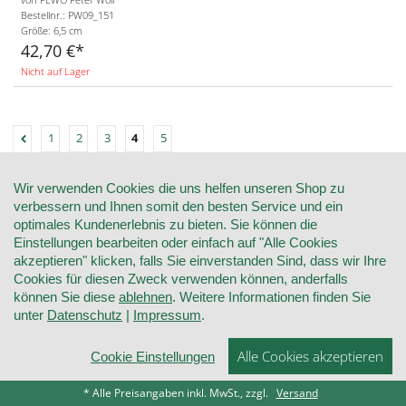
Bestellnr.: PW09_151
Größe:
6,5 cm
42,70 €
Nicht auf Lager
1
2
3
4
5
Wir verwenden Cookies die uns helfen unseren Shop zu
verbessern und Ihnen somit den besten Service und ein
optimales Kundenerlebnis zu bieten. Sie können die
Einstellungen bearbeiten oder einfach auf "Alle Cookies
akzeptieren" klicken, falls Sie einverstanden Sind, dass wir Ihre
Cookies für diesen Zweck verwenden können, anderfalls
können Sie diese
ablehnen
. Weitere Informationen finden Sie
unter
Datenschutz
|
Impressum
.
Alle Cookies akzeptieren
Cookie Einstellungen
NEWSLETTER
* Alle Preisangaben inkl. MwSt., zzgl.
Versand