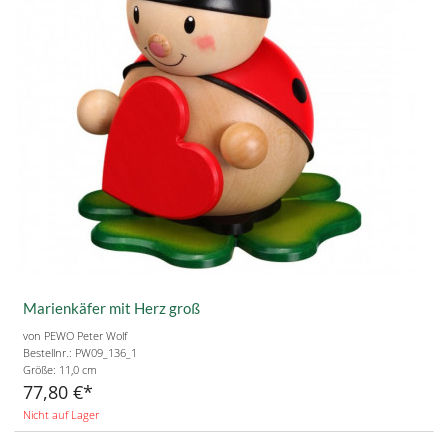
Marienkäfer mit Herz groß
von PEWO Peter Wolf
Bestellnr.: PW09_136_1
Größe:
11,0 cm
77,80 €
Nicht auf Lager