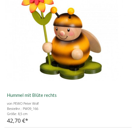
Hummel mit Blüte rechts
von PEWO Peter Wolf
Bestellnr.: PW09_166
Größe:
8,5 cm
42,70 €