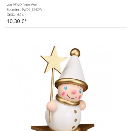
von PEWO Peter Wolf
Bestellnr.: PW09_124GW
Größe:
6,0 cm
10,30 €