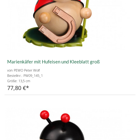
Marienkäfer mit Hufeisen und Kleeblatt groß
von PEWO Peter Wolf
Bestellnr.: PW09_145_1
Größe:
13,5 cm
77,80 €