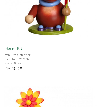
Hase mit Ei
von PEWO Peter Wolf
Bestellnr.: PW09_162
Größe:
8,5 cm
43,40 €