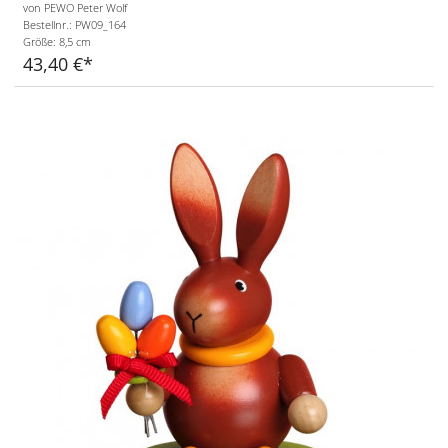
von PEWO Peter Wolf
Bestellnr.: PW09_164
Größe:
8,5 cm
43,40 €