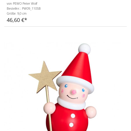
von PEWO Peter Wolf
Bestellnr.: PW09_110SB
Größe:
9,0 cm
46,60 €