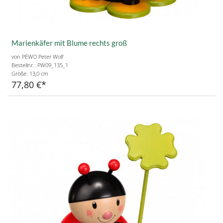
Marienkäfer mit Blume rechts groß
von PEWO Peter Wolf
Bestellnr.: PW09_135_1
Größe:
13,0 cm
77,80 €