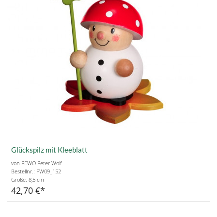
Glückspilz mit Kleeblatt
von PEWO Peter Wolf
Bestellnr.: PW09_152
Größe:
8,5 cm
42,70 €