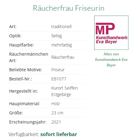
Räucherfrau Friseurin
Art:
traditionell
Optik:
farbig
Hauptfarbe:
mehrfarbig
Räuchermännchen
Alles von
Räucherfrau
Kunsthandwerk Eva
Art:
Beyer
Beliebte Motive:
Friseur
Bestell-Nr.:
EB1077
Kurort Seiffen
Hergestellt in:
Erzgebirge
Hauptmaterial:
Holz
Größe:
23 cm
Erscheinungsjahr:
2021
Verfügbarkeit:
sofort lieferbar