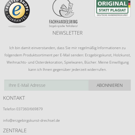
NEWSLETTER
Ich bin damit einverstanden, dass Sie mir regelmäßig Informationen zu
folgendem Produktsortiment per E-Mail senden: Erzgebirgskunst, Holzkunst,
Weihnachts- und Osterdekoration, Spielwaren, Bücher. Meine Einwilligung
kann ich Ihnen gegenüber jederzeit widerrufen.
ABONNIEREN
KONTAKT
Telefon 037360/669879
info@erzgebirgskunst-drechsel.de
ZENTRALE