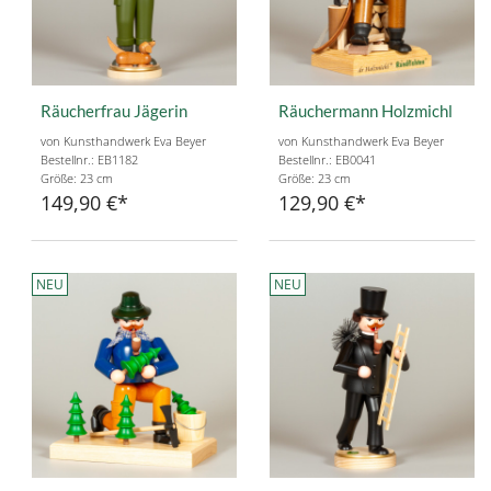
Räucherfrau Jägerin
Räuchermann Holzmichl
von Kunsthandwerk Eva Beyer
von Kunsthandwerk Eva Beyer
Bestellnr.: EB1182
Bestellnr.: EB0041
Größe: 23 cm
Größe: 23 cm
149,90 €
129,90 €
NEU
NEU