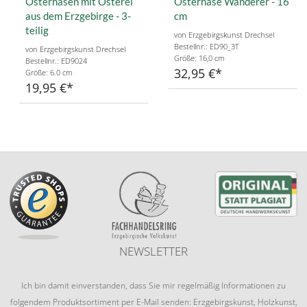
Osterhasen mit Osterei
Osterhase Wanderer - 16
aus dem Erzgebirge - 3-
cm
teilig
von Erzgebirgskunst Drechsel
Bestellnr.: ED90_3T
von Erzgebirgskunst Drechsel
Größe: 16,0 cm
Bestellnr.: ED9024
32,95 €
Größe: 6.0 cm
19,95 €
NEWSLETTER
Ich bin damit einverstanden, dass Sie mir regelmäßig Informationen zu
folgendem Produktsortiment per E-Mail senden: Erzgebirgskunst, Holzkunst,