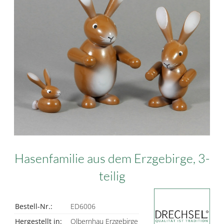
Hasenfamilie aus dem Erzgebirge, 3-
teilig
Bestell-Nr.:
ED6006
Hergestellt in:
Olbernhau Erzgebirge