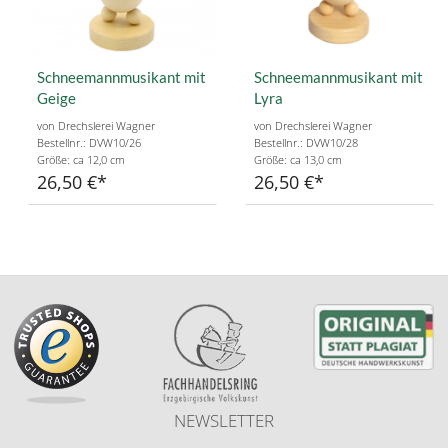
Schneemannmusikant mit
Schneemannmusikant mit
Geige
Lyra
von Drechslerei Wagner
von Drechslerei Wagner
Bestellnr.: DVW10/26
Bestellnr.: DVW10/28
Größe: ca 12,0 cm
Größe: ca 13,0 cm
26,50 €
26,50 €
NEWSLETTER