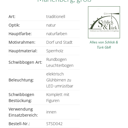
Art:
traditionell
Optik:
natur
Hauptfarbe:
naturfarben
Motivrahmen:
Dorf und Stadt
Alles von
Schlick &
Türk GbR
Hauptmaterial:
Sperrholz
Rundbogen
Schwibbogen Art:
Leuchterbogen
elektrisch
Beleuchtung:
Glühbirnen zu
LED umrüstbar
Schwibbogen
Komplett mit
Bestückung:
Figuren
Verwendung
innen
Einsatzbereich:
Bestell-Nr.:
STSD042