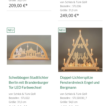
Größe: 35,0 cm
von Schlick & Türk GbR
209,00 €
Bestellnr.: STL036
Größe: 31,0 cm
249,00 €
NEU
NEU
Schwibbogen Stadtlichter
Doppel-Lichterspitze
Berlin mit Brandenburger
Fensterdreieck Engel und
Tor LED Farbwechsel
Bergmann
von Schlick & Türk GbR
von Schlick & Türk GbR
Bestellnr.: STL022
Bestellnr.: STLSD030_7
Größe: 31,0 cm
Größe: 54,0 cm