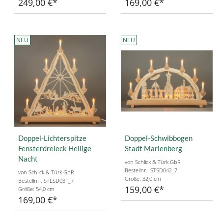
249,00 €
169,00 €
NEU
NEU
Doppel-Lichterspitze
Doppel-Schwibbogen
Fensterdreieck Heilige
Stadt Marienberg
Nacht
von Schlick & Türk GbR
Bestellnr.: STSD042_7
von Schlick & Türk GbR
Größe: 32,0 cm
Bestellnr.: STLSD031_7
159,00 €
Größe: 54,0 cm
169,00 €