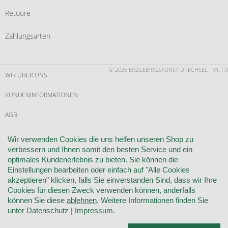
Retoure
Zahlungsarten
© 2026 ERZGEBIRGSKUNST DRECHSEL - V1.1.0
WIR ÜBER UNS
KUNDENINFORMATIONEN
AGB
WIDERRUF
Wir verwenden Cookies die uns helfen unseren Shop zu
verbessern und Ihnen somit den besten Service und ein
VERTRAG WIDERRUFEN
optimales Kundenerlebnis zu bieten. Sie können die
Einstellungen bearbeiten oder einfach auf "Alle Cookies
KONTAKT
akzeptieren" klicken, falls Sie einverstanden Sind, dass wir Ihre
Cookies für diesen Zweck verwenden können, anderfalls
DATENSCHUTZ
können Sie diese
ablehnen
. Weitere Informationen finden Sie
unter
Datenschutz
|
Impressum
.
COOKIE-EINSTELLUNGEN