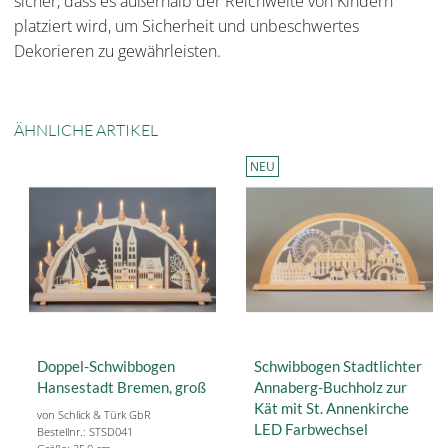
sicher, dass es außerhalb der Reichweite von Kindern
platziert wird, um Sicherheit und unbeschwertes
Dekorieren zu gewährleisten.
ÄHNLICHE ARTIKEL
NEU
Doppel-Schwibbogen
Schwibbogen Stadtlichter
Hansestadt Bremen, groß
Annaberg-Buchholz zur
Kät mit St. Annenkirche
von Schlick & Türk GbR
LED Farbwechsel
Bestellnr.: STSD041