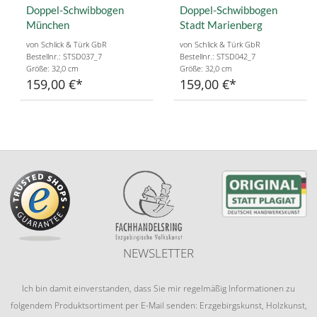
Doppel-Schwibbogen
Doppel-Schwibbogen
München
Stadt Marienberg
von Schlick & Türk GbR
von Schlick & Türk GbR
Bestellnr.: STSD037_7
Bestellnr.: STSD042_7
Größe: 32,0 cm
Größe: 32,0 cm
159,00 €
159,00 €
NEWSLETTER
Ich bin damit einverstanden, dass Sie mir regelmäßig Informationen zu
folgendem Produktsortiment per E-Mail senden: Erzgebirgskunst, Holzkunst,