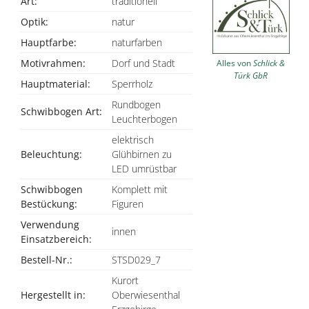
Art:
traditionell
Optik:
natur
Hauptfarbe:
naturfarben
Motivrahmen:
Dorf und Stadt
Alles von
Schlick &
Türk GbR
Hauptmaterial:
Sperrholz
Rundbogen
Schwibbogen Art:
Leuchterbogen
elektrisch
Beleuchtung:
Glühbirnen zu
LED umrüstbar
Schwibbogen
Komplett mit
Bestückung:
Figuren
Verwendung
innen
Einsatzbereich:
Bestell-Nr.:
STSD029_7
Kurort
Hergestellt in:
Oberwiesenthal