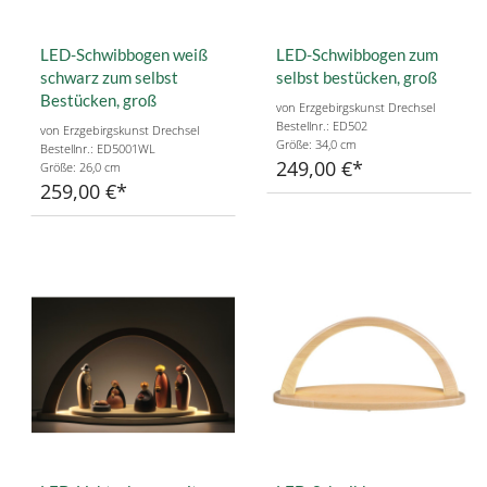
LED-Schwibbogen weiß
LED-Schwibbogen zum
schwarz zum selbst
selbst bestücken, groß
Bestücken, groß
von Erzgebirgskunst Drechsel
Bestellnr.: ED502
von Erzgebirgskunst Drechsel
Größe: 34,0 cm
Bestellnr.: ED5001WL
249,00 €
Größe: 26,0 cm
259,00 €