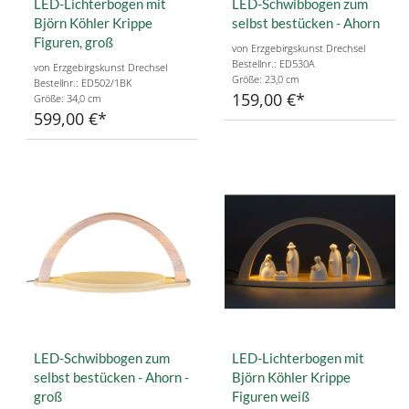
LED-Lichterbogen mit
LED-Schwibbogen zum
Björn Köhler Krippe
selbst bestücken - Ahorn
Figuren, groß
von Erzgebirgskunst Drechsel
Bestellnr.: ED530A
von Erzgebirgskunst Drechsel
Größe: 23,0 cm
Bestellnr.: ED502/1BK
159,00 €
Größe: 34,0 cm
599,00 €
LED-Schwibbogen zum
LED-Lichterbogen mit
selbst bestücken - Ahorn -
Björn Köhler Krippe
groß
Figuren weiß