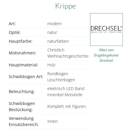
Krippe
Art:
modern
Optik:
natur
Hauptfarbe:
naturfarben
Christlich
Alles von
Motivrahmen:
Erzgebirgskunst
Weihnachtsgeschichte
Drechsel
Hauptmaterial:
Holz
Rundbogen
Schwibbogen Art:
Leuchterbogen
elektrisch LED Band
Beleuchtung:
Innenbel Motivteile
Schwibbogen
Komplett mit Figuren
Bestückung:
Verwendung
innen
Einsatzbereich: