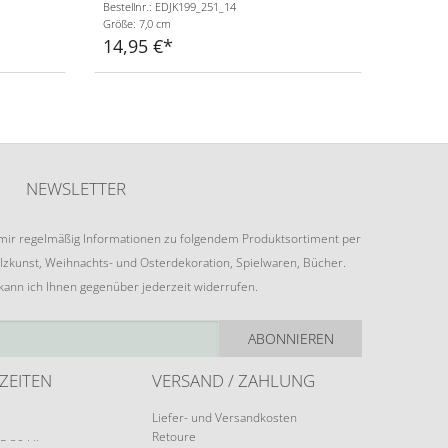
Bestellnr.: EDJK199_251_14
Größe: 7,0 cm
14,95 €
NEWSLETTER
e mir regelmäßig Informationen zu folgendem Produktsortiment per
lzkunst, Weihnachts- und Osterdekoration, Spielwaren, Bücher.
 kann ich Ihnen gegenüber jederzeit widerrufen.
ABONNIEREN
ZEITEN
VERSAND / ZAHLUNG
Liefer- und Versandkosten
Retoure
15:30 Uhr