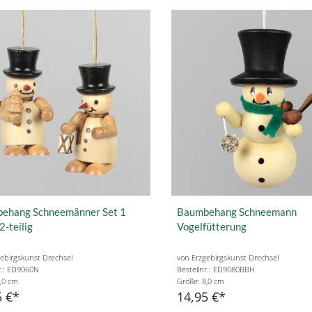
ehang Schneemänner Set 1
Baumbehang Schneemann
2-teilig
Vogelfütterung
ebirgskunst Drechsel
von Erzgebirgskunst Drechsel
r.: ED9060N
Bestellnr.: ED9080BBH
,0 cm
Größe: 8,0 cm
5 €
14,95 €