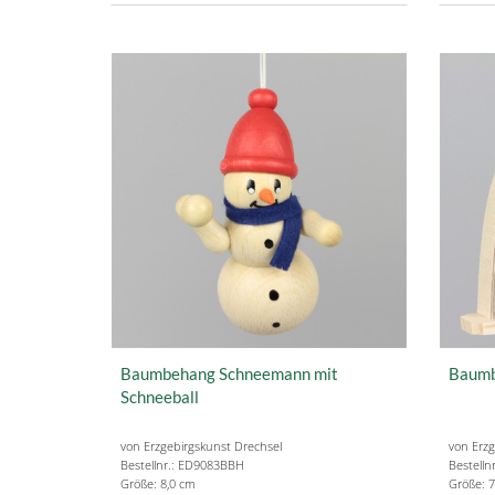
Baumbehang Schneemann mit
Baumb
Schneeball
von Erzgebirgskunst Drechsel
von Erzg
Bestellnr.: ED9083BBH
Bestelln
Größe: 8,0 cm
Größe: 7