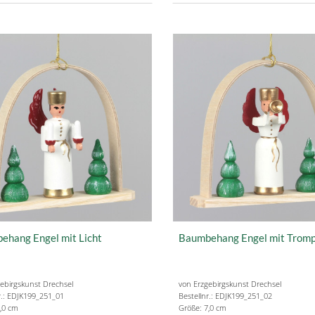
ehang Engel mit Licht
Baumbehang Engel mit Trom
ebirgskunst Drechsel
von Erzgebirgskunst Drechsel
r.: EDJK199_251_01
Bestellnr.: EDJK199_251_02
,0 cm
Größe: 7,0 cm