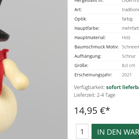
Hergestellt in:
Olbernha
Art:
traditione
Optik:
farbig
Hauptfarbe:
mehrfarb
Hauptmaterial:
Holz
Baumschmuck Motiv:
Schnee
Aufhängung:
Schnur
Größe:
8,0 cm
Erscheinungsjahr:
2021
Verfügbarkeit:
sofort lieferb
Lieferzeit: 2-4 Tage
14,95 €
IN DEN WA