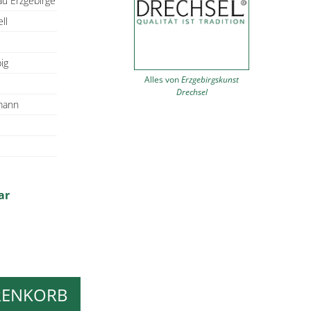
u Erzgebirge
ll
ig
Alles von
Erzgebirgskunst
Drechsel
mann
ar
RENKORB