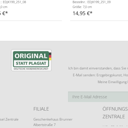
r.: EDJK199_251_08
Bestellnr.: EDJK199_251_09
,0 cm
Größe: 7,0 cm
5 €
14,95 €
Ich bin damit einverstanden, dass Si
E-Mail senden: Erzgebirgskunst, Ho
Meine Einwilligung
FILIALE
ÖFFNUNGS
ZENTRALE
sel Zentrale
Geschenkehaus Brunner
Albertstraße 7
MO - FR: 9:00 - 