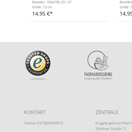
Bestellnr.: EDJK199_251_07
Bestelln
Größe: 7,0 cm
Größe: 7
14,95 €
14,9
KONTAKT
ZENTRALE
Telefon 037360/669879
Erzgebirgskunst Drech
Zöblitzer Straße 12