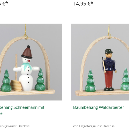
5 €
14,95 €
ehang Schneemann mit
Baumbehang Waldarbeiter
pe
ebirgskunst Drechsel
von Erzgebirgskunst Drechsel