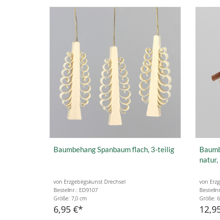
Baumbehang Spanbaum flach, 3-teilig
Baumb
natur, 
von Erzgebirgskunst Drechsel
von Erzg
Bestellnr.: ED9107
Bestelln
Größe: 7,0 cm
Größe: 6
6,95 €
12,9