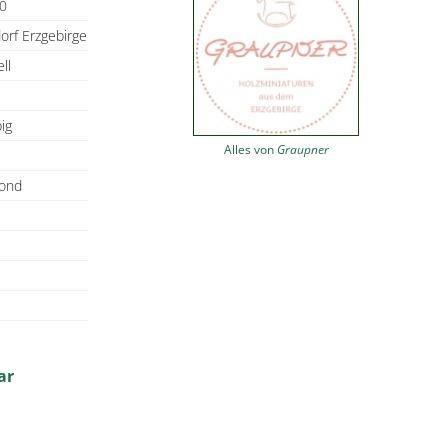
0
orf Erzgebirge
ll
ig
Alles von
Graupner
Mond
ar