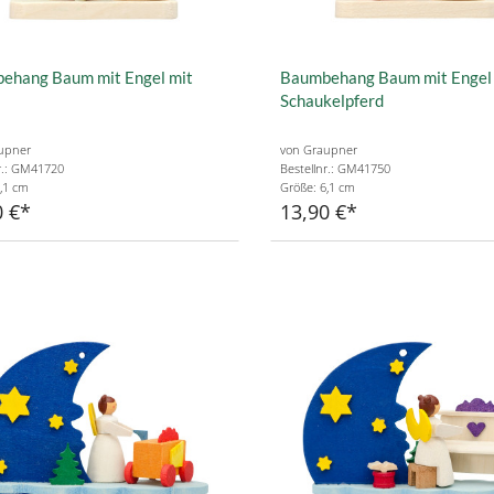
ehang Baum mit Engel mit
Baumbehang Baum mit Engel
Schaukelpferd
upner
von Graupner
r.: GM41720
Bestellnr.: GM41750
,1 cm
Größe: 6,1 cm
0 €
13,90 €