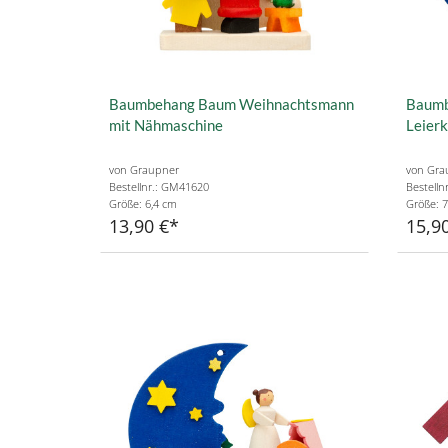
Baumbehang Baum Weihnachtsmann
Baumb
mit Nähmaschine
Leier
von Graupner
von Gra
Bestellnr.: GM41620
Bestelln
Größe: 6,4 cm
Größe: 7
13,90 €
15,9