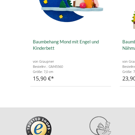
Baumbehang Mond mit Engel und
Baumb
Kinderbett
Nähma
von Graupner
von Gra
Bestellnr.: GM45560
Bestelln
Größe: 7,0 cm
Größe: 7
15,90 €
23,9