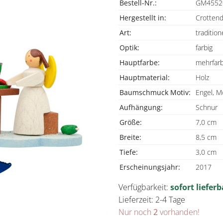
Bestell-Nr.:
GM4552
Hergestellt in:
Crottend
Art:
traditione
Optik:
farbig
Hauptfarbe:
mehrfarb
Hauptmaterial:
Holz
Baumschmuck Motiv:
Engel, 
Aufhängung:
Schnur
Größe:
7,0 cm
Breite:
8,5 cm
Tiefe:
3,0 cm
Erscheinungsjahr:
2017
Verfügbarkeit:
sofort lieferb
Lieferzeit: 2-4 Tage
Nur noch
2
vorhanden!