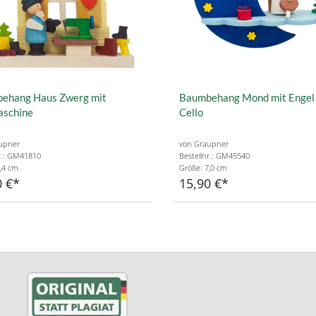
ehang Haus Zwerg mit
Baumbehang Mond mit Engel
schine
Cello
upner
von Graupner
r.: GM41810
Bestellnr.: GM45540
,4 cm
Größe: 7,0 cm
0 €
15,90 €