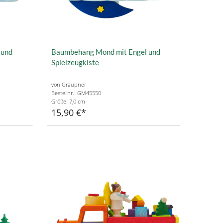
 und
Baumbehang Mond mit Engel und
Spielzeugkiste
von Graupner
Bestellnr.: GM45550
Größe: 7,0 cm
15,90 €