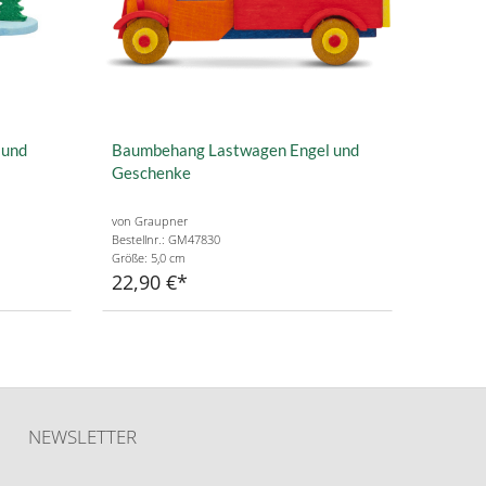
 und
Baumbehang Lastwagen Engel und
Geschenke
von Graupner
Bestellnr.: GM47830
Größe: 5,0 cm
22,90 €
NEWSLETTER