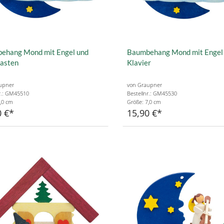
ehang Mond mit Engel und
Baumbehang Mond mit Engel
kasten
Klavier
upner
von Graupner
r.: GM45510
Bestellnr.: GM45530
,0 cm
Größe: 7,0 cm
0 €
15,90 €