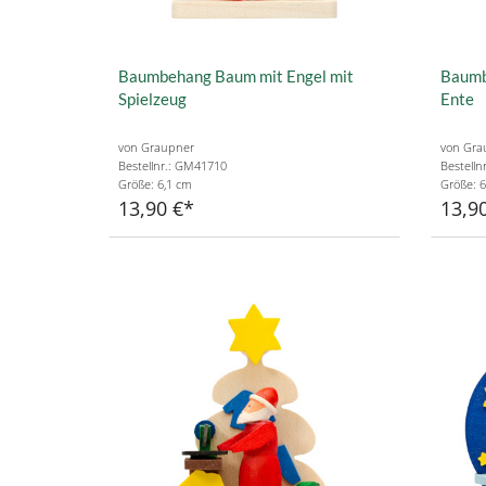
Baumbehang Baum mit Engel mit
Baumb
Spielzeug
Ente
von Graupner
von Gra
Bestellnr.: GM41710
Bestelln
Größe: 6,1 cm
Größe: 6
13,90 €
13,9