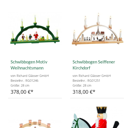
Schwibbogen Motiv
Schwibbogen Seiffener
Weihnachtsmann
Kirchdorf
von Richard Glässer GmbH
von Richard Glässer GmbH
Bestellnr.: RG01246
Bestellnr.: RG01251
Größe: 28 cm
Größe: 28 cm
378,00 €
318,00 €